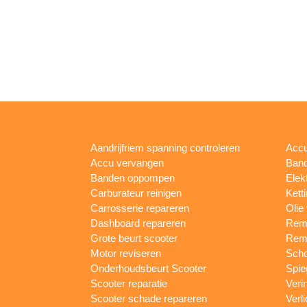
Aandrijfriem spanning controleren
Accu
Accu vervangen
Band
Banden oppompen
Elek
Carburateur reinigen
Kett
Carrosserie repareren
Olie
Dashboard repareren
Remm
Grote beurt scooter
Rem
Motor reviseren
Sch
Onderhoudsbeurt Scooter
Spie
Scooter reparatie
Veri
Scooter schade repareren
Verl