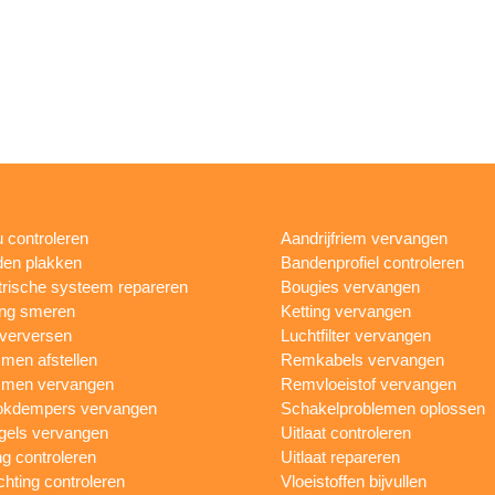
 controleren
Aandrijfriem vervangen
en plakken
Bandenprofiel controleren
trische systeem repareren
Bougies vervangen
ing smeren
Ketting vervangen
 verversen
Luchtfilter vervangen
en afstellen
Remkabels vervangen
men vervangen
Remvloeistof vervangen
okdempers vervangen
Schakelproblemen oplossen
gels vervangen
Uitlaat controleren
ng controleren
Uitlaat repareren
ichting controleren
Vloeistoffen bijvullen