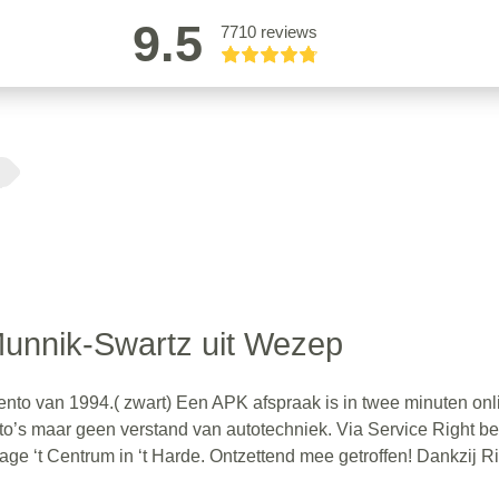
9.5
7710 reviews
Munnik-Swartz uit Wezep
cento van 1994.( zwart) Een APK afspraak is in twee minuten onl
to’s maar geen verstand van autotechniek. Via Service Right ben
e ‘t Centrum in ‘t Harde. Ontzettend mee getroffen! Dankzij R