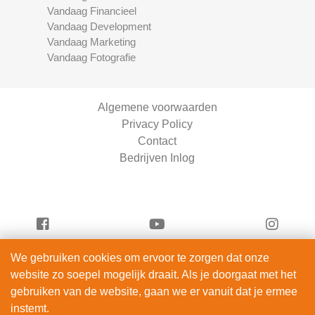
Vandaag Financieel
Vandaag Development
Vandaag Marketing
Vandaag Fotografie
Algemene voorwaarden
Privacy Policy
Contact
Bedrijven Inlog
We gebruiken cookies om ervoor te zorgen dat onze
Vandaag Scooters is onderdeel van
website zo soepel mogelijk draait. Als je doorgaat met het
ServiceRight B.V. | KVK 90914872
gebruiken van de website, gaan we er vanuit dat je ermee
© 2012 – 2026
instemt.