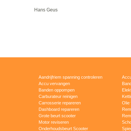
Hans Geus
Aandrijfriem spanning controleren
Accu
Accu vervangen
Band
Banden oppompen
Elek
Carburateur reinigen
Kett
Carrosserie repareren
Olie
Dashboard repareren
Remm
Grote beurt scooter
Rem
Motor reviseren
Sch
Onderhoudsbeurt Scooter
Spie