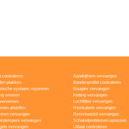
 controleren
Aandrijfriem vervangen
en plakken
Bandenprofiel controleren
trische systeem repareren
Bougies vervangen
ing smeren
Ketting vervangen
 verversen
Luchtfilter vervangen
en afstellen
Remkabels vervangen
men vervangen
Remvloeistof vervangen
okdempers vervangen
Schakelproblemen oplossen
gels vervangen
Uitlaat controleren