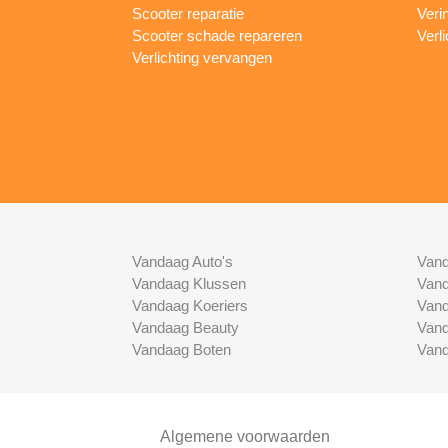
Scooter reparatie
Veri
Scooter schade repareren
Verl
Verlichting vervangen
Vandaag Auto's
Vand
Vandaag Klussen
Vand
Vandaag Koeriers
Vand
Vandaag Beauty
Vand
Vandaag Boten
Vand
Algemene voorwaarden