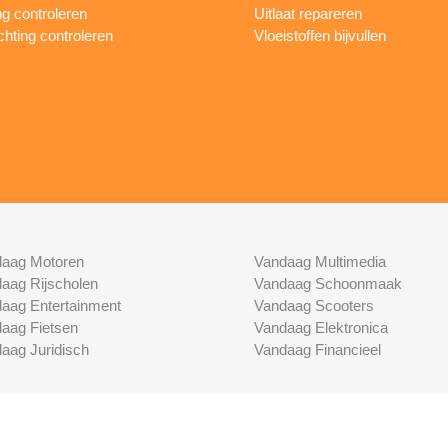
ng controleren
Uitlaat repareren
ichting controleren
Vloeistoffen bijvullen
aag Motoren
Vandaag Multimedia
aag Rijscholen
Vandaag Schoonmaak
aag Entertainment
Vandaag Scooters
aag Fietsen
Vandaag Elektronica
aag Juridisch
Vandaag Financieel