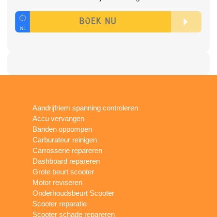
Aandrijfriem spanning controleren
Accu vervangen
Banden oppompen
Carburateur reinigen
Carrosserie repareren
Dashboard repareren
Grote beurt scooter
Motor reviseren
Onderhoudsbeurt Scooter
Scooter reparatie
Scooter schade repareren