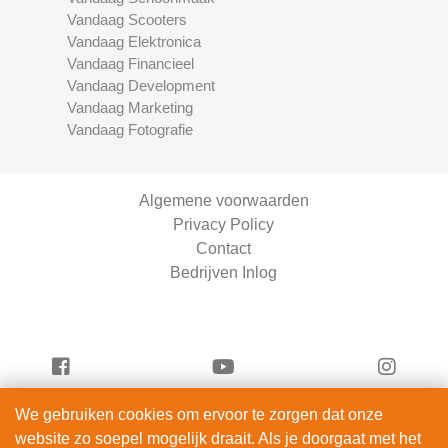
Vandaag Scooters
Vandaag Elektronica
Vandaag Financieel
Vandaag Development
Vandaag Marketing
Vandaag Fotografie
Algemene voorwaarden
Privacy Policy
Contact
Bedrijven Inlog
We gebruiken cookies om ervoor te zorgen dat onze
Vandaag Scooters is onderdeel van
website zo soepel mogelijk draait. Als je doorgaat met het