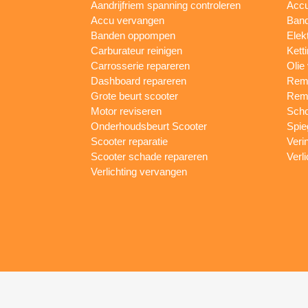
Aandrijfriem spanning controleren
Accu
Accu vervangen
Band
Banden oppompen
Elek
Carburateur reinigen
Kett
Carrosserie repareren
Olie
Dashboard repareren
Remm
Grote beurt scooter
Rem
Motor reviseren
Sch
Onderhoudsbeurt Scooter
Spie
Scooter reparatie
Veri
Scooter schade repareren
Verl
Verlichting vervangen