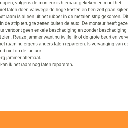
er open, volgens de monteur is hiernaar gekeken en moet het
iet laten doen vanwege de hoge kosten en ben zelf gaan kijken
t raam is alleen uit het rubber in de metalen strip gekomen. Di
n de strip terug te zetten buiten de auto. De monteur heeft geze
r vertoont geen enkele beschadiging en zonder beschadiging k
t zien. Reuze jammer want nu twijfel ik of de grote beurt en ver
 het raam nu ergens anders laten repareren. Is vervanging van d
nd niet op de factuur.
Erg jammer allemaal.
 kan ik het raam nog laten repareren.