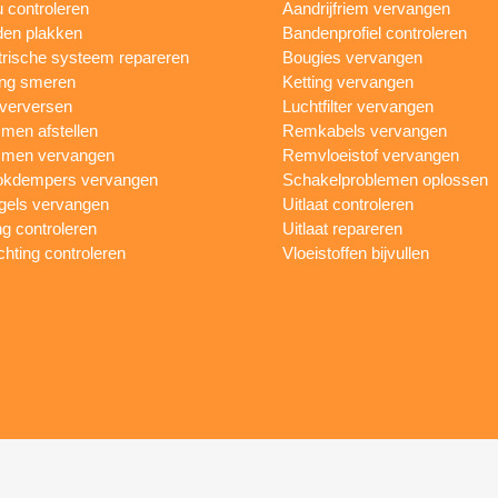
 controleren
Aandrijfriem vervangen
en plakken
Bandenprofiel controleren
trische systeem repareren
Bougies vervangen
ing smeren
Ketting vervangen
 verversen
Luchtfilter vervangen
en afstellen
Remkabels vervangen
men vervangen
Remvloeistof vervangen
okdempers vervangen
Schakelproblemen oplossen
gels vervangen
Uitlaat controleren
ng controleren
Uitlaat repareren
ichting controleren
Vloeistoffen bijvullen