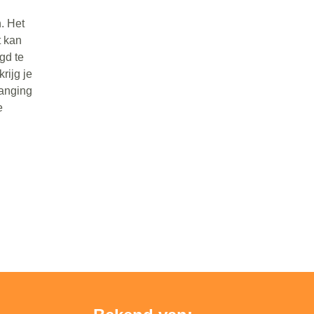
. Het
t kan
gd te
rijg je
vanging
e