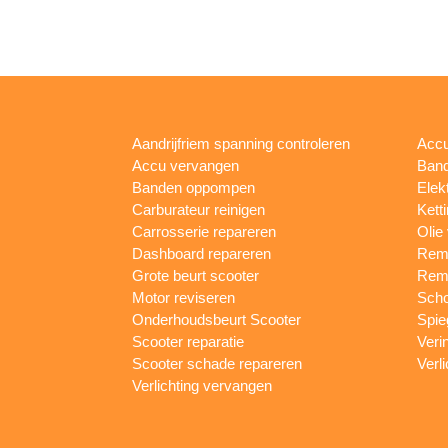
Aandrijfriem spanning controleren
Accu
Accu vervangen
Band
Banden oppompen
Elek
Carburateur reinigen
Kett
Carrosserie repareren
Olie
Dashboard repareren
Remm
Grote beurt scooter
Rem
Motor reviseren
Sch
Onderhoudsbeurt Scooter
Spie
Scooter reparatie
Veri
Scooter schade repareren
Verl
Verlichting vervangen