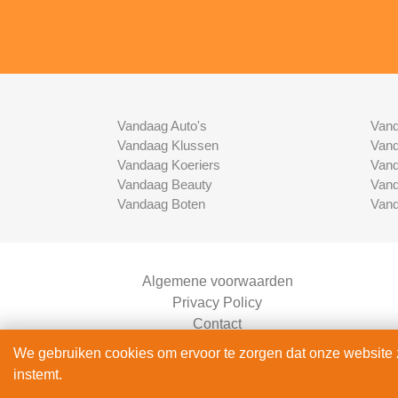
Vandaag Auto's
Vand
Vandaag Klussen
Vand
Vandaag Koeriers
Vand
Vandaag Beauty
Vand
Vandaag Boten
Vand
Algemene voorwaarden
Privacy Policy
Contact
Bedrijven Inlog
We gebruiken cookies om ervoor te zorgen dat onze website zo
instemt.