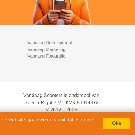
Vandaag Development
Vandaag Marketing
Vandaag Fotografie
Vandaag Scooters is onderdeel van
ServiceRight B.V. | KVK 90914872
© 2012 – 2026
alle rechten voorbehouden.
 de website, gaan we er vanuit dat je ermee
Oke