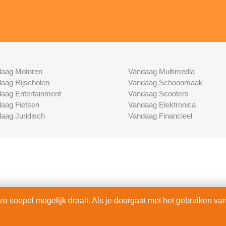
aag Motoren
Vandaag Multimedia
aag Rijscholen
Vandaag Schoonmaak
aag Entertainment
Vandaag Scooters
aag Fietsen
Vandaag Elektronica
aag Juridisch
Vandaag Financieel
 soepel mogelijk draait. Als je doorgaat met het gebruiken van