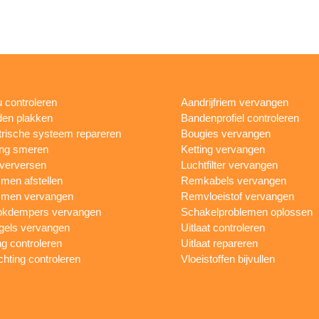
 controleren
Aandrijfriem vervangen
en plakken
Bandenprofiel controleren
trische systeem repareren
Bougies vervangen
ing smeren
Ketting vervangen
 verversen
Luchtfilter vervangen
en afstellen
Remkabels vervangen
men vervangen
Remvloeistof vervangen
okdempers vervangen
Schakelproblemen oplossen
gels vervangen
Uitlaat controleren
ng controleren
Uitlaat repareren
ichting controleren
Vloeistoffen bijvullen