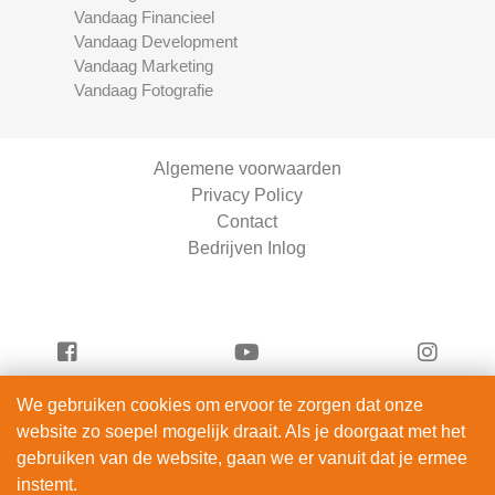
Vandaag Financieel
Vandaag Development
Vandaag Marketing
Vandaag Fotografie
Algemene voorwaarden
Privacy Policy
Contact
Bedrijven Inlog
We gebruiken cookies om ervoor te zorgen dat onze
Vandaag Scooters is onderdeel van
website zo soepel mogelijk draait. Als je doorgaat met het
ServiceRight B.V. | KVK 90914872
gebruiken van de website, gaan we er vanuit dat je ermee
© 2012 – 2026
instemt.