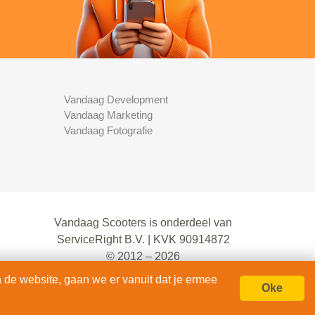
Vandaag Development
Vandaag Marketing
Vandaag Fotografie
Vandaag Scooters is onderdeel van
ServiceRight B.V. | KVK 90914872
© 2012 – 2026
alle rechten voorbehouden.
 de website, gaan we er vanuit dat je ermee
Oke