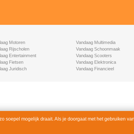
aag Motoren
Vandaag Multimedia
aag Rijscholen
Vandaag Schoonmaak
aag Entertainment
Vandaag Scooters
aag Fietsen
Vandaag Elektronica
aag Juridisch
Vandaag Financieel
 soepel mogelijk draait. Als je doorgaat met het gebruiken van