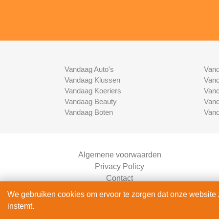
Vandaag Auto's
Vand
Vandaag Klussen
Vand
Vandaag Koeriers
Vand
Vandaag Beauty
Vand
Vandaag Boten
Vand
Algemene voorwaarden
Privacy Policy
Contact
Bedrijven Inlog
We gebruiken cookies om ervoor te zorgen dat onze website zo
instemt.