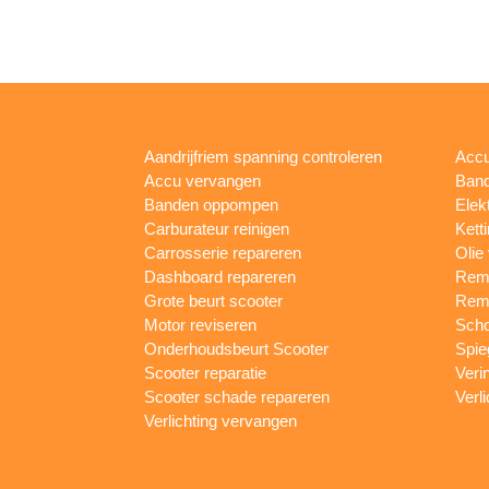
Aandrijfriem spanning controleren
Accu
Accu vervangen
Band
Banden oppompen
Elek
Carburateur reinigen
Kett
Carrosserie repareren
Olie
Dashboard repareren
Remm
Grote beurt scooter
Rem
Motor reviseren
Sch
Onderhoudsbeurt Scooter
Spie
Scooter reparatie
Veri
Scooter schade repareren
Verl
Verlichting vervangen