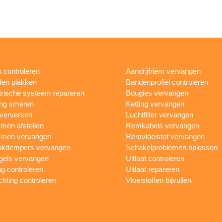
 controleren
Aandrijfriem vervangen
en plakken
Bandenprofiel controleren
trische systeem repareren
Bougies vervangen
ing smeren
Ketting vervangen
 verversen
Luchtfilter vervangen
en afstellen
Remkabels vervangen
men vervangen
Remvloeistof vervangen
okdempers vervangen
Schakelproblemen oplossen
gels vervangen
Uitlaat controleren
ng controleren
Uitlaat repareren
ichting controleren
Vloeistoffen bijvullen