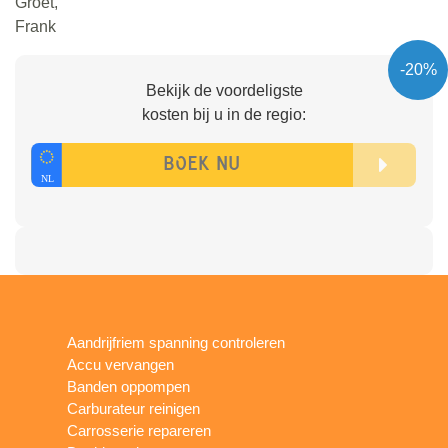
Groet,
Frank
-20%
Bekijk de voordeligste
kosten bij u in de regio:
Aandrijfriem spanning controleren
Accu vervangen
Banden oppompen
Carburateur reinigen
Carrosserie repareren