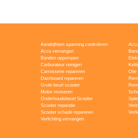
Aandrijfriem spanning controleren
Accu
Accu vervangen
Band
Banden oppompen
Elek
Carburateur reinigen
Kett
Carrosserie repareren
Olie
Dashboard repareren
Remm
Grote beurt scooter
Rem
Motor reviseren
Sch
Onderhoudsbeurt Scooter
Spie
Scooter reparatie
Veri
Scooter schade repareren
Verl
Verlichting vervangen