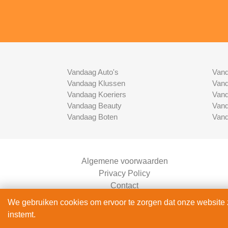
Vandaag Auto's
Vand
Vandaag Klussen
Vand
Vandaag Koeriers
Vand
Vandaag Beauty
Vand
Vandaag Boten
Vand
Algemene voorwaarden
Privacy Policy
Contact
Bedrijven Inlog
We gebruiken cookies om ervoor te zorgen dat onze website zo
instemt.