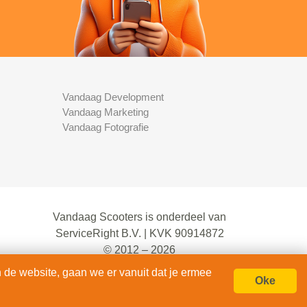
Vandaag Development
Vandaag Marketing
Vandaag Fotografie
Vandaag Scooters is onderdeel van
ServiceRight B.V. | KVK 90914872
© 2012 – 2026
alle rechten voorbehouden.
 de website, gaan we er vanuit dat je ermee
Oke