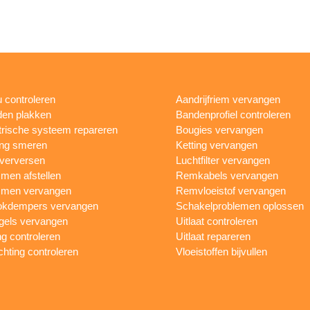
 controleren
Aandrijfriem vervangen
en plakken
Bandenprofiel controleren
trische systeem repareren
Bougies vervangen
ing smeren
Ketting vervangen
 verversen
Luchtfilter vervangen
en afstellen
Remkabels vervangen
men vervangen
Remvloeistof vervangen
okdempers vervangen
Schakelproblemen oplossen
gels vervangen
Uitlaat controleren
ng controleren
Uitlaat repareren
ichting controleren
Vloeistoffen bijvullen