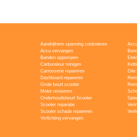
Aandrijfriem spanning controleren
Accu
Accu vervangen
Band
Banden oppompen
Elek
Carburateur reinigen
Kett
Carrosserie repareren
Olie
Dashboard repareren
Remm
Grote beurt scooter
Rem
Motor reviseren
Sch
Onderhoudsbeurt Scooter
Spie
Scooter reparatie
Veri
Scooter schade repareren
Verl
Verlichting vervangen