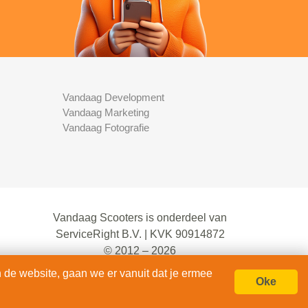
Vandaag Development
Vandaag Marketing
Vandaag Fotografie
Vandaag Scooters is onderdeel van
ServiceRight B.V. | KVK 90914872
© 2012 – 2026
alle rechten voorbehouden.
 de website, gaan we er vanuit dat je ermee
Oke