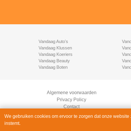
Vandaag Auto's
Vand
Vandaag Klussen
Vand
Vandaag Koeriers
Vand
Vandaag Beauty
Vand
Vandaag Boten
Vand
Algemene voorwaarden
Privacy Policy
Contact
Bedrijven Inlog
We gebruiken cookies om ervoor te zorgen dat onze website zo
instemt.