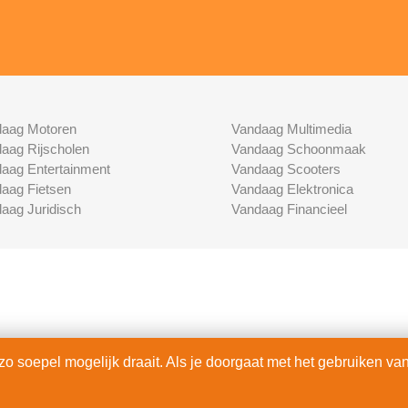
aag Motoren
Vandaag Multimedia
aag Rijscholen
Vandaag Schoonmaak
aag Entertainment
Vandaag Scooters
aag Fietsen
Vandaag Elektronica
aag Juridisch
Vandaag Financieel
 soepel mogelijk draait. Als je doorgaat met het gebruiken van