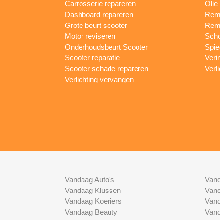
Carrosserie repareren
Olie
Dashboard repareren
Remm
Grote beurt scooter
Rem
Motor reviseren
Sch
Onderhoudsbeurt Scooter
Spie
Scooter reparatie
Veri
Scooter schade repareren
Verl
Verlichting vervangen
Vandaag Auto's
Vand
Vandaag Klussen
Vand
Vandaag Koeriers
Vand
Vandaag Beauty
Vand