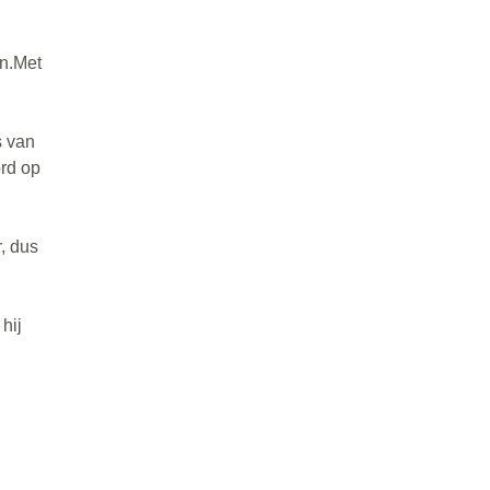
en.Met
s van
ord op
, dus
hij