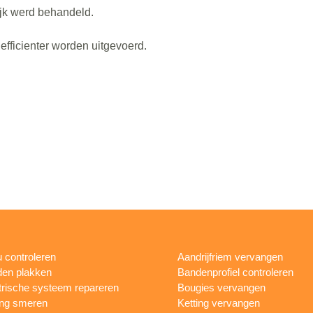
lijk werd behandeld.
efficienter worden uitgevoerd.
 controleren
Aandrijfriem vervangen
en plakken
Bandenprofiel controleren
trische systeem repareren
Bougies vervangen
ing smeren
Ketting vervangen