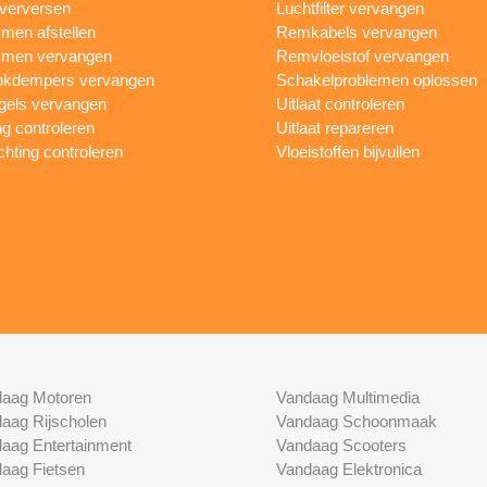
 verversen
Luchtfilter vervangen
en afstellen
Remkabels vervangen
men vervangen
Remvloeistof vervangen
okdempers vervangen
Schakelproblemen oplossen
gels vervangen
Uitlaat controleren
ng controleren
Uitlaat repareren
ichting controleren
Vloeistoffen bijvullen
aag Motoren
Vandaag Multimedia
aag Rijscholen
Vandaag Schoonmaak
aag Entertainment
Vandaag Scooters
aag Fietsen
Vandaag Elektronica