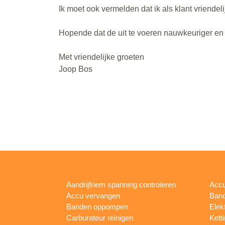
Ik moet ook vermelden dat ik als klant vriende
Hopende dat de uit te voeren nauwkeuriger en 
Met vriendelijke groeten
Joop Bos
Aandrijfriem spanning controleren
Accu
Accu vervangen
Band
Banden oppompen
Elek
Carburateur reinigen
Kett