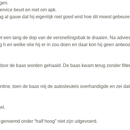
rgen.
ervice beurt en niet om apk.
 al gauw dat hij eigenlijk niet goed wist hoe dit moest gebeur
 een tang de dop van de versnellingsbak te draaien. Na advie
eg h en welke olie hij er in zou doen en daar kon hij geen antwo
 door de baas worden gehaald. De baas kwam terug zonder filter
ntine, toen de baas mij de autosleutels overhandigde en zei dat 
el.
 genoemd onder “half hoog” niet zijn uitgevoerd.