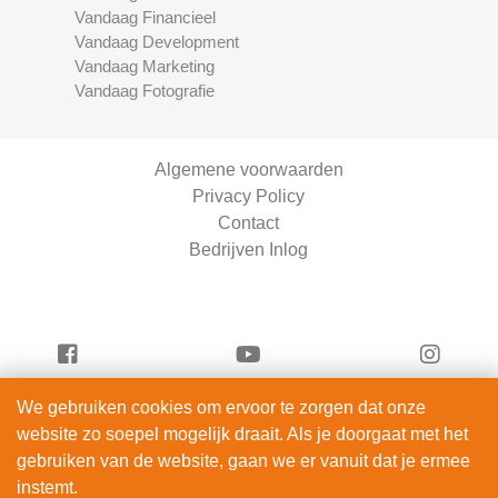
Vandaag Financieel
Vandaag Development
Vandaag Marketing
Vandaag Fotografie
Algemene voorwaarden
Privacy Policy
Contact
Bedrijven Inlog
We gebruiken cookies om ervoor te zorgen dat onze
Vandaag Scooters is onderdeel van
website zo soepel mogelijk draait. Als je doorgaat met het
ServiceRight B.V. | KVK 90914872
gebruiken van de website, gaan we er vanuit dat je ermee
© 2012 – 2026
instemt.