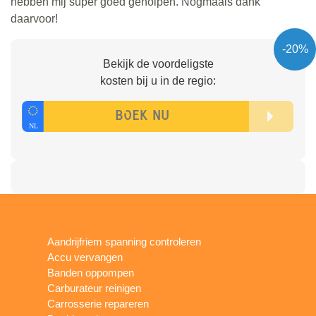
hebben mij super goed geholpen. Nogmaals dank
daarvoor!
-20%
Bekijk de voordeligste
kosten bij u in de regio:
Aandrijfriem spanning controleren
Accu vervangen
Banden oppompen
Carburateur reinigen
Carrosserie repareren