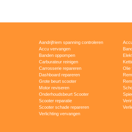
Aandrijfriem spanning controleren
Accu
Accu vervangen
Band
Banden oppompen
Elek
Carburateur reinigen
Kett
Carrosserie repareren
Olie
Dashboard repareren
Remm
Grote beurt scooter
Rem
Motor reviseren
Sch
Onderhoudsbeurt Scooter
Spie
Scooter reparatie
Veri
Scooter schade repareren
Verl
Verlichting vervangen