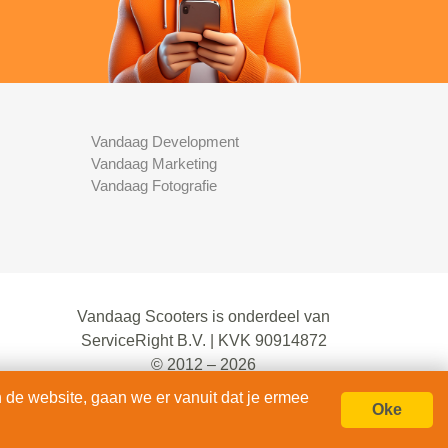
Vandaag Development
Vandaag Marketing
Vandaag Fotografie
Vandaag Scooters is onderdeel van
ServiceRight B.V. | KVK 90914872
© 2012 – 2026
alle rechten voorbehouden.
 de website, gaan we er vanuit dat je ermee
Oke