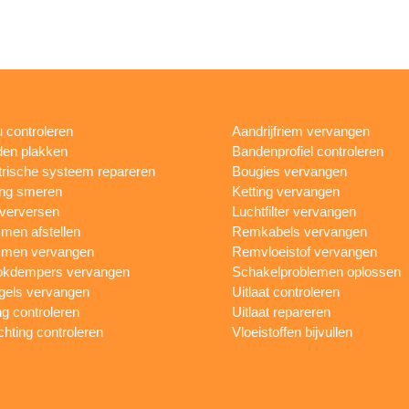
 controleren
Aandrijfriem vervangen
en plakken
Bandenprofiel controleren
trische systeem repareren
Bougies vervangen
ing smeren
Ketting vervangen
 verversen
Luchtfilter vervangen
en afstellen
Remkabels vervangen
men vervangen
Remvloeistof vervangen
okdempers vervangen
Schakelproblemen oplossen
gels vervangen
Uitlaat controleren
ng controleren
Uitlaat repareren
ichting controleren
Vloeistoffen bijvullen