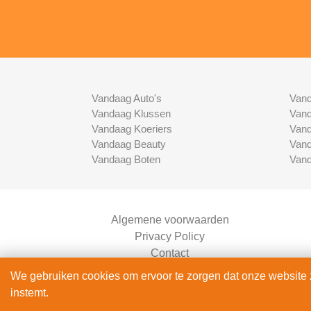
Vandaag Auto's
Vand
Vandaag Klussen
Vand
Vandaag Koeriers
Vand
Vandaag Beauty
Vand
Vandaag Boten
Vand
Algemene voorwaarden
Privacy Policy
Contact
Bedrijven Inlog
We gebruiken cookies om ervoor te zorgen dat onze website zo
instemt.