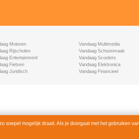
aag Motoren
Vandaag Multimedia
aag Rijscholen
Vandaag Schoonmaak
aag Entertainment
Vandaag Scooters
aag Fietsen
Vandaag Elektronica
aag Juridisch
Vandaag Financieel
 soepel mogelijk draait. Als je doorgaat met het gebruiken van