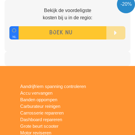
-20%
Bekijk de voordeligste
kosten bij u in de regio:
Aandrijfriem spanning controleren
Accu vervangen
Banden oppompen
Carburateur reinigen
Carrosserie repareren
Dashboard repareren
Grote beurt scooter
Motor reviseren