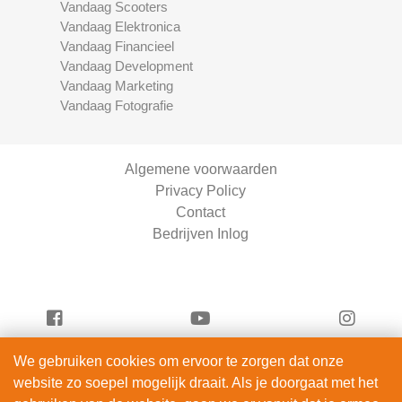
Vandaag Scooters
Vandaag Elektronica
Vandaag Financieel
Vandaag Development
Vandaag Marketing
Vandaag Fotografie
Algemene voorwaarden
Privacy Policy
Contact
Bedrijven Inlog
We gebruiken cookies om ervoor te zorgen dat onze
Vandaag Scooters is onderdeel van
website zo soepel mogelijk draait. Als je doorgaat met het
ServiceRight B.V. | KVK 90914872