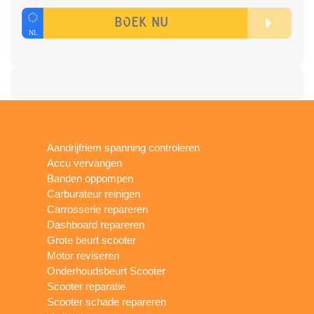
Aandrijfriem spanning controleren
Accu vervangen
Banden oppompen
Carburateur reinigen
Carrosserie repareren
Dashboard repareren
Grote beurt scooter
Motor reviseren
Onderhoudsbeurt Scooter
Scooter reparatie
Scooter schade repareren